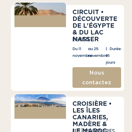
CIRCUIT •
DÉCOUVERTE
DE L'ÉGYPTE
& DU LAC
NASSER
ÉGYPTE
Du 11
au 25
| Durée:
novembre
novembre
15
jours
Nous
contactez
CROISIÈRE •
LES ÎLES
CANARIES,
MADÈRE &
LE MAROC
LES ÎLES CANARIES,