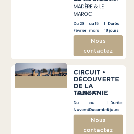
MADÈRE & LE
MAROC
Du 28
au 15
| Durée:
Février
mars
19 jours
Nous
contactez
CIRCUIT •
DÉCOUVERTE
DE LA
TANZANIE
TANZANIE
Du
au
| Durée:
Novembre
Decembre
8 jours
Nous
contactez