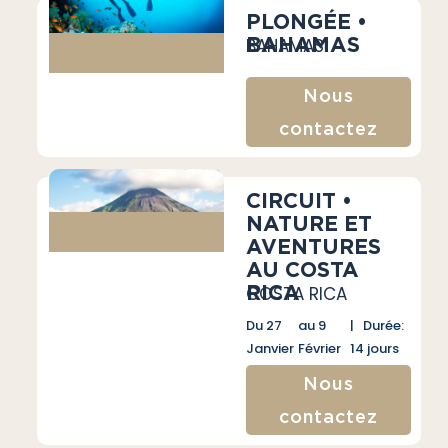
PLONGÉE •
BAHAMAS
BAHAMAS
Nous
contactez
CIRCUIT •
NATURE ET
AVENTURES
AU COSTA
RICA
COSTA RICA
Du 27
au 9
| Durée:
Janvier
Février
14 jours
Nous
contactez