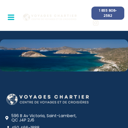
1 855 808-
2582
596 B Av Victoria, Saint-Lambert,
QC J4P 2J6
450 466-1888