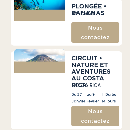
PLONGÉE •
BAHAMAS
BAHAMAS
Nous
contactez
CIRCUIT •
NATURE ET
AVENTURES
AU COSTA
RICA
COSTA RICA
Du 27
au 9
| Durée:
Janvier
Février
14 jours
Nous
contactez