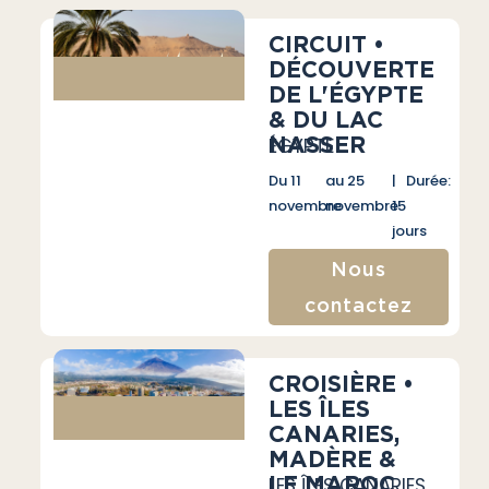
CIRCUIT •
DÉCOUVERTE
DE L'ÉGYPTE
& DU LAC
NASSER
ÉGYPTE
Du 11
au 25
| Durée:
novembre
novembre
15
jours
Nous
contactez
CROISIÈRE •
LES ÎLES
CANARIES,
MADÈRE &
LE MAROC
LES ÎLES CANARIES,