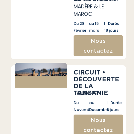
MADÈRE & LE
MAROC
Du 28
au 15
| Durée:
Février
mars
19 jours
Nous
contactez
CIRCUIT •
DÉCOUVERTE
DE LA
TANZANIE
TANZANIE
Du
au
| Durée:
Novembre
Decembre
8 jours
Nous
contactez