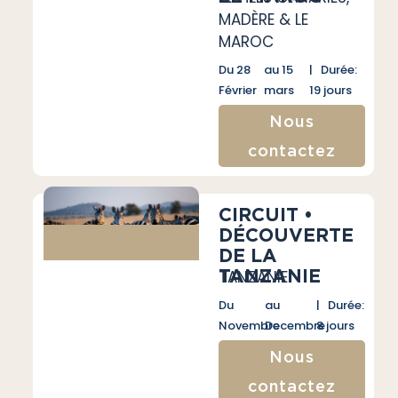
MADÈRE & LE
MAROC
Du 28
au 15
| Durée:
Février
mars
19 jours
Nous
contactez
CIRCUIT •
DÉCOUVERTE
DE LA
TANZANIE
TANZANIE
Du
au
| Durée:
Novembre
Decembre
8 jours
Nous
contactez