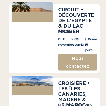
CIRCUIT •
DÉCOUVERTE
DE L'ÉGYPTE
& DU LAC
NASSER
ÉGYPTE
Du 11
au 25
| Durée:
novembre
novembre
15
jours
Nous
contactez
CROISIÈRE •
LES ÎLES
CANARIES,
MADÈRE &
LE MAROC
LES ÎLES CANARIES,