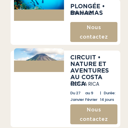
PLONGÉE •
BAHAMAS
BAHAMAS
Nous
contactez
CIRCUIT •
NATURE ET
AVENTURES
AU COSTA
RICA
COSTA RICA
Du 27
au 9
| Durée:
Janvier
Février
14 jours
Nous
contactez